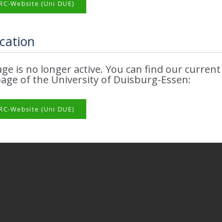
RC-Website (Uni DUE)
cation
age is no longer active. You can find our curren
ge of the University of Duisburg-Essen:
RC-Website (Uni DUE)