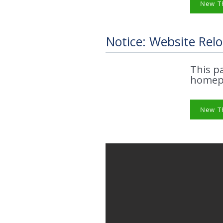
New T
Notice: Website Relo
This p
homepa
New T