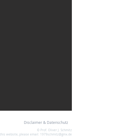
Disclaimer & Datenschutz
© Prof. Oliver J. Schmitz
this website, please email:
1979schmitz@gmx.de